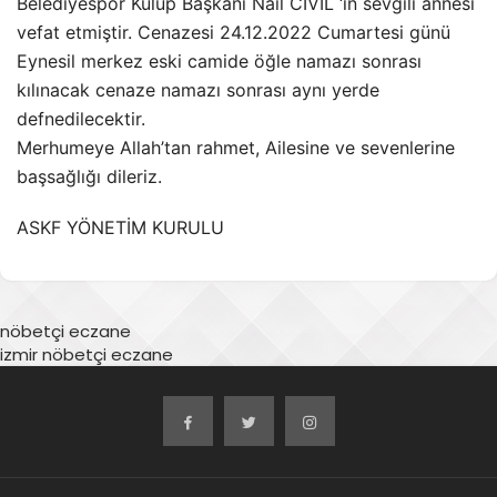
Belediyespor Kulüp Başkanı Nail CİVİL ‘in sevgili annesi
vefat etmiştir. Cenazesi 24.12.2022 Cumartesi günü
Eynesil merkez eski camide öğle namazı sonrası
kılınacak cenaze namazı sonrası aynı yerde
defnedilecektir.
Merhumeye Allah’tan rahmet, Ailesine ve sevenlerine
başsağlığı dileriz.
ASKF YÖNETİM KURULU
nöbetçi eczane
izmir nöbetçi eczane