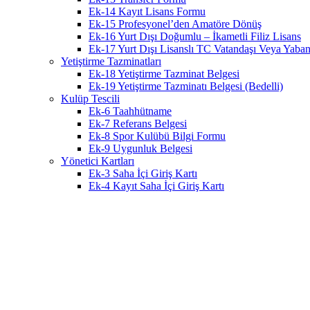
Ek-14 Kayıt Lisans Formu
Ek-15 Profesyonel’den Amatöre Dönüş
Ek-16 Yurt Dışı Doğumlu – İkametli Filiz Lisans
Ek-17 Yurt Dışı Lisanslı TC Vatandaşı Veya Yabanc
Yetiştirme Tazminatları
Ek-18 Yetiştirme Tazminat Belgesi
Ek-19 Yetiştirme Tazminatı Belgesi (Bedelli)
Kulüp Tescili
Ek-6 Taahhütname
Ek-7 Referans Belgesi
Ek-8 Spor Kulübü Bilgi Formu
Ek-9 Uygunluk Belgesi
Yönetici Kartları
Ek-3 Saha İçi Giriş Kartı
Ek-4 Kayıt Saha İçi Giriş Kartı