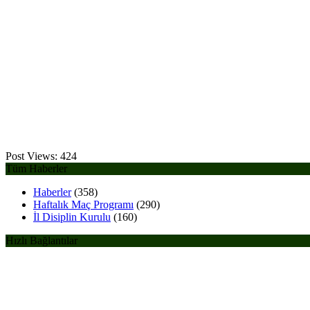
Post Views:
424
Tüm Haberler
Haberler
(358)
Haftalık Maç Programı
(290)
İl Disiplin Kurulu
(160)
Hızlı Bağlantılar