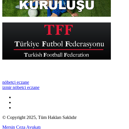
nöbetçi eczane
izmir nöbetçi eczane
© Copyright 2025, Tüm Hakları Saklıdır
Mersin Ceza Avukatı