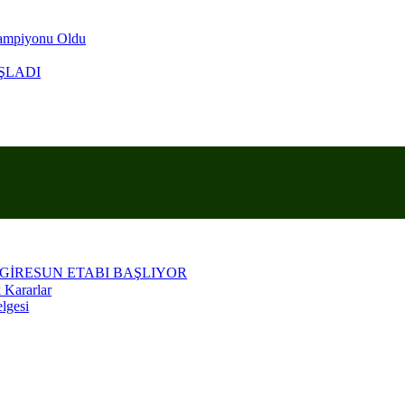
Şampiyonu Oldu
ŞLADI
KRANLA ANARIZ
 GİRESUN ETABI BAŞLIYOR
 Kararlar
lgesi