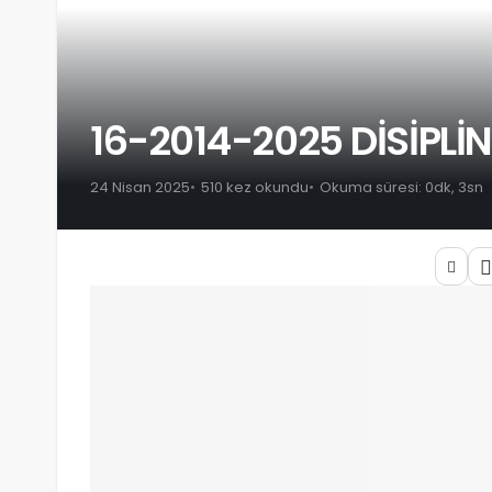
16-2014-2025 DİSİPLİ
24 Nisan 2025
510 kez okundu
Okuma süresi: 0dk, 3sn