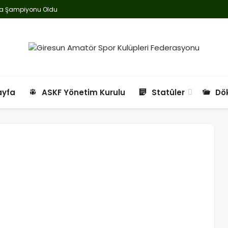
nya Şampiyonu Oldu
ARIZ
ayfa
ASKF Yönetim Kurulu
Statüler
Dö
 ETABI BAŞLIYOR