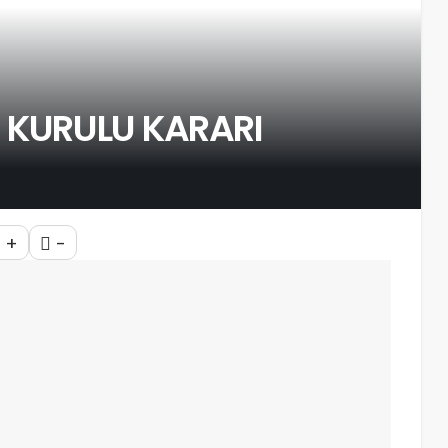
N KURULU KARARI
+
-