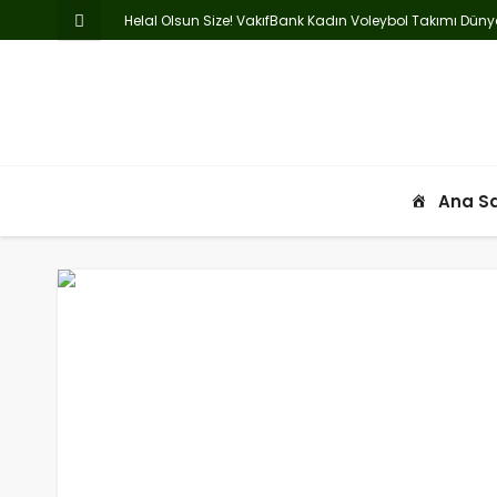
Helal Olsun Size! VakıfBank Kadın Voleybol Takımı Dü
2025-2026 SEZONU LİGE KATILIM BAŞVURULARI BAŞLADI
2-2025-2026 HAFTALIK PROGRAM
37-HAFTALIK PROGRAM
GAZİ MUSTAFA KEMAL ATATÜRK’Ü MİNNET VE ŞÜKRANLA AN
Ana S
6-2025-2026-HAFTALIK PROGRAM
U16 LİGİ STATÜ VE FİKSTÜR
SÜLEYMAN ÖZYAZICI 2025 TFF PLAJ FUTBOLU LİGİ GİRESUN
ANNELER GÜNÜ KUTLU OLSUN
U14 LİGİ STATÜ VE FİKSTÜRÜ