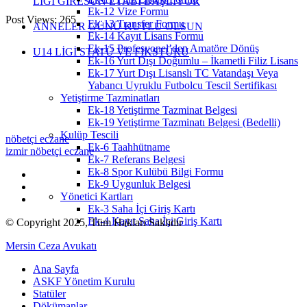
LİGİ GİRESUN ETABI BAŞLIYOR
Ek-12 Vize Formu
Post Views:
265
Ek-13 Transfer Formu
ANNELER GÜNÜ KUTLU OLSUN
Ek-14 Kayıt Lisans Formu
Ek-15 Profesyonel’den Amatöre Dönüş
U14 LİGİ STATÜ VE FİKSTÜRÜ
Ek-16 Yurt Dışı Doğumlu – İkametli Filiz Lisans
Ek-17 Yurt Dışı Lisanslı TC Vatandaşı Veya
Yabancı Uyruklu Futbolcu Tescil Sertifikası
Yetiştirme Tazminatları
Ek-18 Yetiştirme Tazminat Belgesi
Ek-19 Yetiştirme Tazminatı Belgesi (Bedelli)
Kulüp Tescili
nöbetçi eczane
Ek-6 Taahhütname
izmir nöbetçi eczane
Ek-7 Referans Belgesi
Ek-8 Spor Kulübü Bilgi Formu
Ek-9 Uygunluk Belgesi
Yönetici Kartları
Ek-3 Saha İçi Giriş Kartı
Ek-4 Kayıt Saha İçi Giriş Kartı
© Copyright 2025, Tüm Hakları Saklıdır
Mersin Ceza Avukatı
Ana Sayfa
ASKF Yönetim Kurulu
Statüler
Dökümanlar