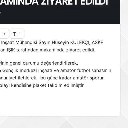
AMINDA ZİYARET EDİLDİ
n
+
-
sı İnşaat Mühendisi Sayın Hüseyin KÜLEKÇİ, ASKF
 IŞIK tarafından makamında ziyaret edildi.
rinin genel durumu değerlendirilerek,
ençlik merkezi inşaatı ve amatör futbol sahasının
uniyet iletilerek, bu güne kadar amatör sporun
ayı kendisine plaket takdim edilmiştir.