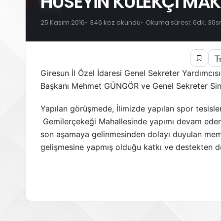
HÜSEYİN KÜLEKÇİ MAK
25 Kasım 2016
346 kez okundu
Okuma süresi: 0dk, 30s
Giresun İl Özel İdaresi Genel Sekreter Yardımcı
Başkanı Mehmet GÜNGÖR ve Genel Sekreter Sinan
Yapılan görüşmede, İlimizde yapılan spor tesisle
Gemilerçekeği Mahallesinde yapımı devam eden G
son aşamaya gelinmesinden dolayı duyulan memn
gelişmesine yapmış olduğu katkı ve destekten dol