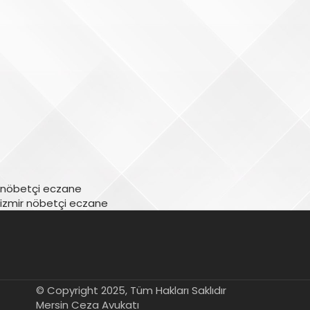
nöbetçi eczane
izmir nöbetçi eczane
© Copyright 2025, Tüm Hakları Saklıdır
Mersin Ceza Avukatı