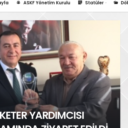
ayfa
ASKF Yönetim Kurulu
Statüler
Dö
EKETER YARDIMCISI