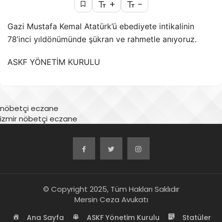
+
-
Gazi Mustafa Kemal Atatürk’ü ebediyete intikalinin
78’inci yıldönümünde şükran ve rahmetle anıyoruz.
ASKF YÖNETİM KURULU
nöbetçi eczane
izmir nöbetçi eczane
© Copyright 2025, Tüm Hakları Saklıdır
Mersin Ceza Avukatı
Ana Sayfa
ASKF Yönetim Kurulu
Statüler