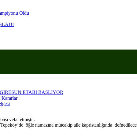
Şampiyonu Oldu
ŞLADI
KRANLA ANARIZ
 GİRESUN ETABI BAŞLIYOR
 Kararlar
lgesi
sı vefat etmiştir.
epeköy’de öğle namazına müteakip aile kapristanlığında defnedilecek