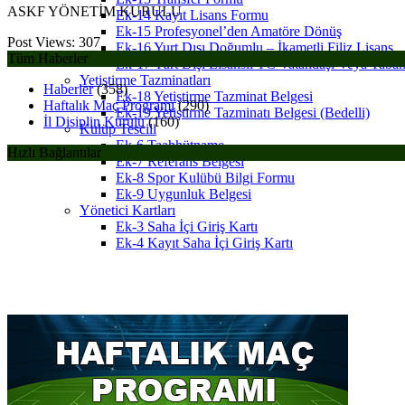
ASKF YÖNETİM KURULU
Ek-14 Kayıt Lisans Formu
Ek-15 Profesyonel’den Amatöre Dönüş
Post Views:
307
Ek-16 Yurt Dışı Doğumlu – İkametli Filiz Lisans
Tüm Haberler
Ek-17 Yurt Dışı Lisanslı TC Vatandaşı Veya Yabanc
Yetiştirme Tazminatları
Haberler
(358)
Ek-18 Yetiştirme Tazminat Belgesi
Haftalık Maç Programı
(290)
Ek-19 Yetiştirme Tazminatı Belgesi (Bedelli)
İl Disiplin Kurulu
(160)
Kulüp Tescili
Ek-6 Taahhütname
Hızlı Bağlantılar
Ek-7 Referans Belgesi
Ek-8 Spor Kulübü Bilgi Formu
Ek-9 Uygunluk Belgesi
Yönetici Kartları
Ek-3 Saha İçi Giriş Kartı
Ek-4 Kayıt Saha İçi Giriş Kartı