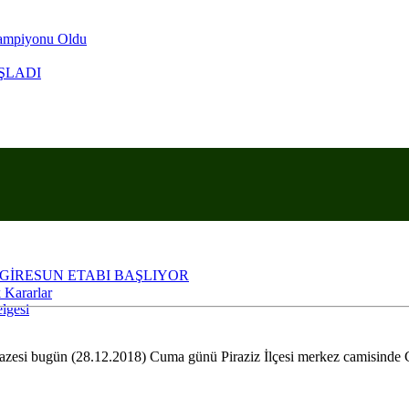
Şampiyonu Oldu
ŞLADI
KRANLA ANARIZ
 GİRESUN ETABI BAŞLIYOR
 Kararlar
lgesi
zesi bugün (28.12.2018) Cuma günü Piraziz İlçesi merkez camisinde C