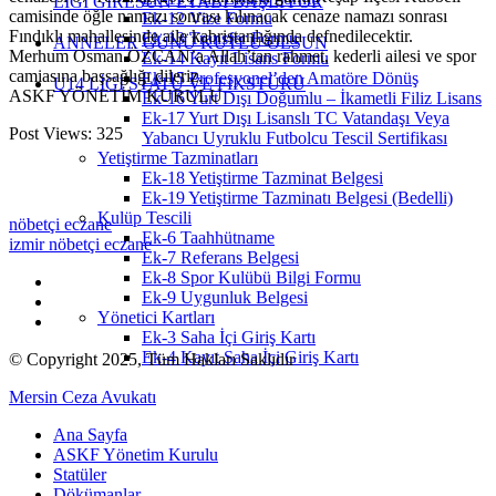
LİGİ GİRESUN ETABI BAŞLIYOR
camisinde öğle namazı sonrası kılınacak cenaze namazı sonrası
Ek-12 Vize Formu
Fındıklı mahallesinde aile kabristanlığında defnedilecektir.
Ek-13 Transfer Formu
ANNELER GÜNÜ KUTLU OLSUN
Merhum Osman ÖZCAN’a Allah’tan rahmet, kederli ailesi ve spor
Ek-14 Kayıt Lisans Formu
camiasına başsağlığı dileriz.
Ek-15 Profesyonel’den Amatöre Dönüş
U14 LİGİ STATÜ VE FİKSTÜRÜ
ASKF YÖNETİM KURULU
Ek-16 Yurt Dışı Doğumlu – İkametli Filiz Lisans
Ek-17 Yurt Dışı Lisanslı TC Vatandaşı Veya
Post Views:
325
Yabancı Uyruklu Futbolcu Tescil Sertifikası
Yetiştirme Tazminatları
Ek-18 Yetiştirme Tazminat Belgesi
Ek-19 Yetiştirme Tazminatı Belgesi (Bedelli)
Kulüp Tescili
nöbetçi eczane
Ek-6 Taahhütname
izmir nöbetçi eczane
Ek-7 Referans Belgesi
Ek-8 Spor Kulübü Bilgi Formu
Ek-9 Uygunluk Belgesi
Yönetici Kartları
Ek-3 Saha İçi Giriş Kartı
Ek-4 Kayıt Saha İçi Giriş Kartı
© Copyright 2025, Tüm Hakları Saklıdır
Mersin Ceza Avukatı
Ana Sayfa
ASKF Yönetim Kurulu
Statüler
Dökümanlar