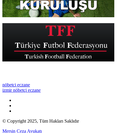
nöbetçi eczane
izmir nöbetçi eczane
© Copyright 2025, Tüm Hakları Saklıdır
Mersin Ceza Avukatı