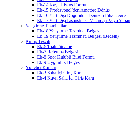
Ek-14 Kayıt Lisans Formu
Ek-15 Profesyonel’den Amatöre Dönüş
Ek-16 Yurt Dışı Doğumlu – İkametli Filiz Lisans
Ek-17 Yurt Dışı Lisanslı TC Vatandaşı Veya Yabanc
Yetiştirme Tazminatları
Ek-18 Yetiştirme Tazminat Belgesi
Ek-19 Yetiştirme Tazminatı Belgesi (Bedelli)
Kulüp Tescili
Ek-6 Taahhütname
Ek-7 Referans Belgesi
Ek-8 Spor Kulübü Bilgi Formu
Ek-9 Uygunluk Belgesi
Yönetici Kartları
Ek-3 Saha İçi Giriş Kartı
Ek-4 Kayıt Saha İçi Giriş Kartı