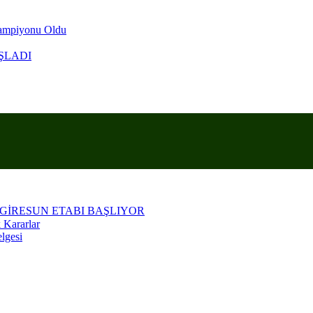
Şampiyonu Oldu
ŞLADI
KRANLA ANARIZ
 GİRESUN ETABI BAŞLIYOR
 Kararlar
lgesi