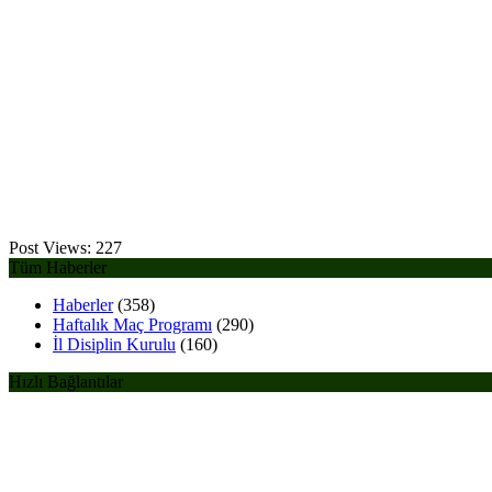
Post Views:
227
Tüm Haberler
Haberler
(358)
Haftalık Maç Programı
(290)
İl Disiplin Kurulu
(160)
Hızlı Bağlantılar