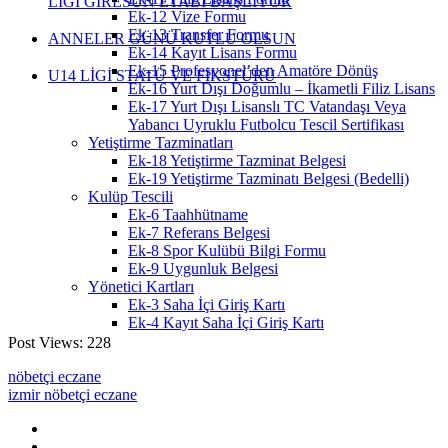
LİGİ GİRESUN ETABI BAŞLIYOR
Ek-12 Vize Formu
Ek-13 Transfer Formu
ANNELER GÜNÜ KUTLU OLSUN
Ek-14 Kayıt Lisans Formu
Ek-15 Profesyonel’den Amatöre Dönüş
U14 LİGİ STATÜ VE FİKSTÜRÜ
Ek-16 Yurt Dışı Doğumlu – İkametli Filiz Lisans
Ek-17 Yurt Dışı Lisanslı TC Vatandaşı Veya
Yabancı Uyruklu Futbolcu Tescil Sertifikası
Yetiştirme Tazminatları
Ek-18 Yetiştirme Tazminat Belgesi
Ek-19 Yetiştirme Tazminatı Belgesi (Bedelli)
Kulüp Tescili
Ek-6 Taahhütname
Ek-7 Referans Belgesi
Ek-8 Spor Kulübü Bilgi Formu
Ek-9 Uygunluk Belgesi
Yönetici Kartları
Ek-3 Saha İçi Giriş Kartı
Ek-4 Kayıt Saha İçi Giriş Kartı
Post Views:
228
nöbetçi eczane
izmir nöbetçi eczane