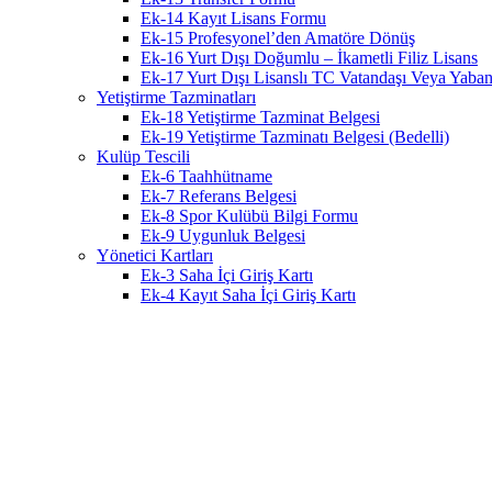
Ek-14 Kayıt Lisans Formu
Ek-15 Profesyonel’den Amatöre Dönüş
Ek-16 Yurt Dışı Doğumlu – İkametli Filiz Lisans
Ek-17 Yurt Dışı Lisanslı TC Vatandaşı Veya Yabanc
Yetiştirme Tazminatları
Ek-18 Yetiştirme Tazminat Belgesi
Ek-19 Yetiştirme Tazminatı Belgesi (Bedelli)
Kulüp Tescili
Ek-6 Taahhütname
Ek-7 Referans Belgesi
Ek-8 Spor Kulübü Bilgi Formu
Ek-9 Uygunluk Belgesi
Yönetici Kartları
Ek-3 Saha İçi Giriş Kartı
Ek-4 Kayıt Saha İçi Giriş Kartı