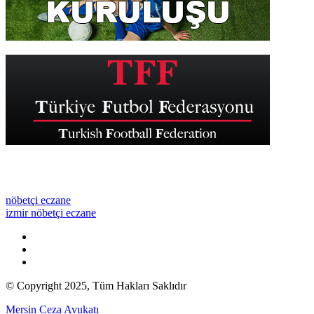
nöbetçi eczane
izmir nöbetçi eczane
© Copyright 2025, Tüm Hakları Saklıdır
Mersin Ceza Avukatı