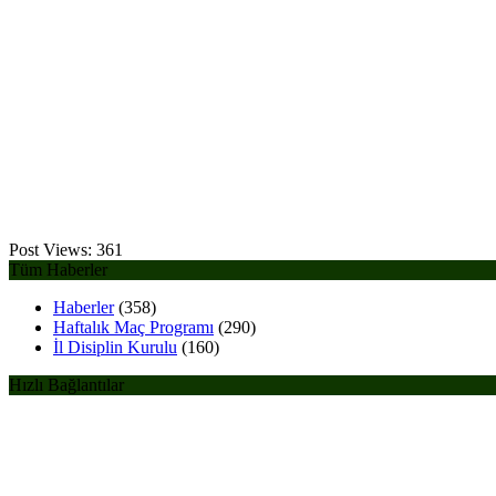
Post Views:
361
Tüm Haberler
Haberler
(358)
Haftalık Maç Programı
(290)
İl Disiplin Kurulu
(160)
Hızlı Bağlantılar