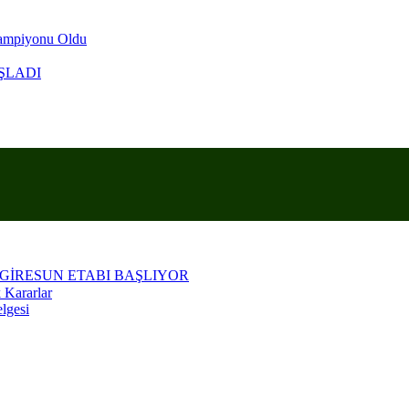
Şampiyonu Oldu
ŞLADI
KRANLA ANARIZ
 GİRESUN ETABI BAŞLIYOR
 Kararlar
lgesi