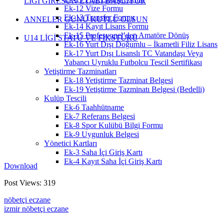
LİGİ GİRESUN ETABI BAŞLIYOR
Ek-12 Vize Formu
Ek-13 Transfer Formu
ANNELER GÜNÜ KUTLU OLSUN
Ek-14 Kayıt Lisans Formu
Ek-15 Profesyonel’den Amatöre Dönüş
U14 LİGİ STATÜ VE FİKSTÜRÜ
Ek-16 Yurt Dışı Doğumlu – İkametli Filiz Lisans
Ek-17 Yurt Dışı Lisanslı TC Vatandaşı Veya
Yabancı Uyruklu Futbolcu Tescil Sertifikası
Yetiştirme Tazminatları
Ek-18 Yetiştirme Tazminat Belgesi
Ek-19 Yetiştirme Tazminatı Belgesi (Bedelli)
Kulüp Tescili
Ek-6 Taahhütname
Ek-7 Referans Belgesi
Ek-8 Spor Kulübü Bilgi Formu
Ek-9 Uygunluk Belgesi
Yönetici Kartları
Ek-3 Saha İçi Giriş Kartı
Ek-4 Kayıt Saha İçi Giriş Kartı
Download
Post Views:
319
nöbetçi eczane
izmir nöbetçi eczane