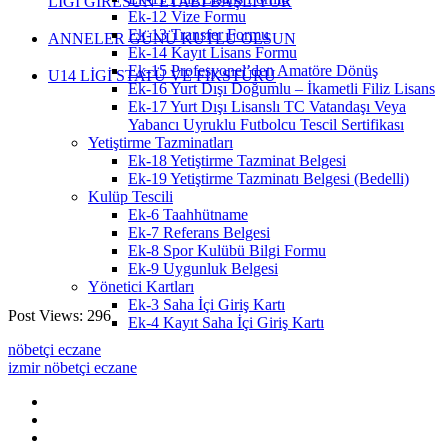
LİGİ GİRESUN ETABI BAŞLIYOR
Ek-12 Vize Formu
Ek-13 Transfer Formu
ANNELER GÜNÜ KUTLU OLSUN
Ek-14 Kayıt Lisans Formu
Ek-15 Profesyonel’den Amatöre Dönüş
U14 LİGİ STATÜ VE FİKSTÜRÜ
Ek-16 Yurt Dışı Doğumlu – İkametli Filiz Lisans
Ek-17 Yurt Dışı Lisanslı TC Vatandaşı Veya
Yabancı Uyruklu Futbolcu Tescil Sertifikası
Yetiştirme Tazminatları
Ek-18 Yetiştirme Tazminat Belgesi
Ek-19 Yetiştirme Tazminatı Belgesi (Bedelli)
Kulüp Tescili
Ek-6 Taahhütname
Ek-7 Referans Belgesi
Ek-8 Spor Kulübü Bilgi Formu
Ek-9 Uygunluk Belgesi
Yönetici Kartları
Ek-3 Saha İçi Giriş Kartı
Post Views:
296
Ek-4 Kayıt Saha İçi Giriş Kartı
nöbetçi eczane
izmir nöbetçi eczane