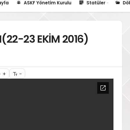
ayfa
ASKF Yönetim Kurulu
Statüler
Dö
22-23 EKİM 2016)
+
-