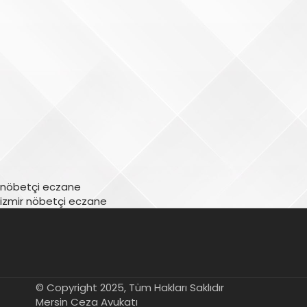
nöbetçi eczane
izmir nöbetçi eczane
© Copyright 2025, Tüm Hakları Saklıdır
Mersin Ceza Avukatı