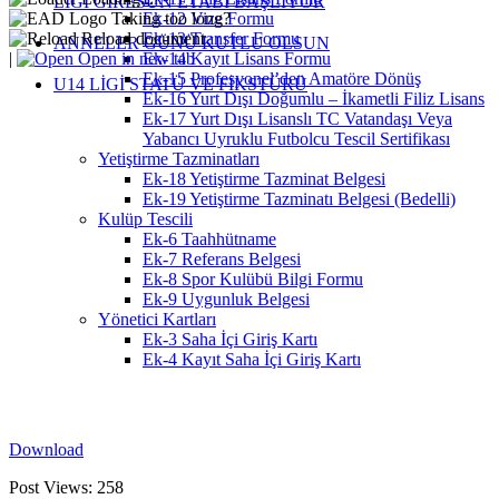
LİGİ GİRESUN ETABI BAŞLIYOR
Taking too long?
Ek-12 Vize Formu
Reload document
Ek-13 Transfer Formu
ANNELER GÜNÜ KUTLU OLSUN
|
Open in new tab
Ek-14 Kayıt Lisans Formu
Ek-15 Profesyonel’den Amatöre Dönüş
U14 LİGİ STATÜ VE FİKSTÜRÜ
Ek-16 Yurt Dışı Doğumlu – İkametli Filiz Lisans
Ek-17 Yurt Dışı Lisanslı TC Vatandaşı Veya
Yabancı Uyruklu Futbolcu Tescil Sertifikası
Yetiştirme Tazminatları
Ek-18 Yetiştirme Tazminat Belgesi
Ek-19 Yetiştirme Tazminatı Belgesi (Bedelli)
Kulüp Tescili
Ek-6 Taahhütname
Ek-7 Referans Belgesi
Ek-8 Spor Kulübü Bilgi Formu
Ek-9 Uygunluk Belgesi
Yönetici Kartları
Ek-3 Saha İçi Giriş Kartı
Ek-4 Kayıt Saha İçi Giriş Kartı
Download
Post Views:
258