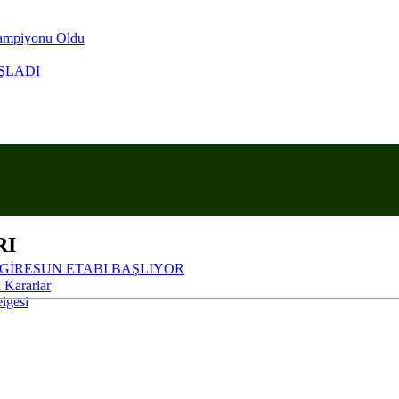
Şampiyonu Oldu
ŞLADI
KRANLA ANARIZ
RI
 GİRESUN ETABI BAŞLIYOR
 Kararlar
lgesi