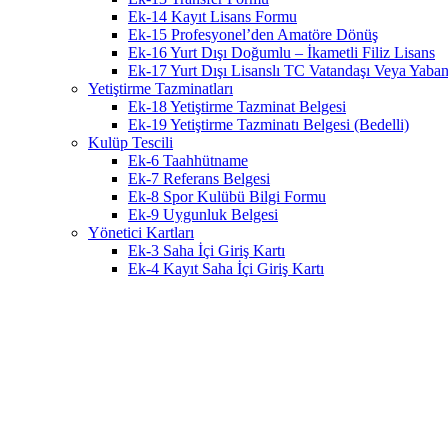
Ek-14 Kayıt Lisans Formu
Ek-15 Profesyonel’den Amatöre Dönüş
Ek-16 Yurt Dışı Doğumlu – İkametli Filiz Lisans
Ek-17 Yurt Dışı Lisanslı TC Vatandaşı Veya Yabanc
Yetiştirme Tazminatları
Ek-18 Yetiştirme Tazminat Belgesi
Ek-19 Yetiştirme Tazminatı Belgesi (Bedelli)
Kulüp Tescili
Ek-6 Taahhütname
Ek-7 Referans Belgesi
Ek-8 Spor Kulübü Bilgi Formu
Ek-9 Uygunluk Belgesi
Yönetici Kartları
Ek-3 Saha İçi Giriş Kartı
Ek-4 Kayıt Saha İçi Giriş Kartı